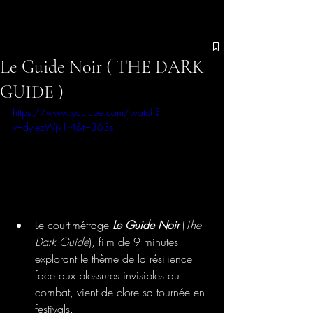
Le Guide Noir ( THE DARK
GUIDE )
https://www.youtube.com/watch?
v=dyjezWjv1-4&t=363s
Le court-métrage 
Le Guide Noir
 (
The 
Dark Guide
), film de 9 minutes 
explorant le thème de la résilience 
face aux blessures invisibles du 
combat, vient de clore sa tournée en 
festivals.