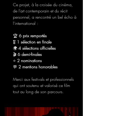
Ce projet, à la croisée du cinéma, 
de l’art contemporain et du récit 
personnel, a rencontré un bel écho à 
l’international :
🏆 
6 prix remportés
🎖 
1 sélection en finale
🌍 
4 sélections officielles
🎬 
6 demi-finales
⭐ 
2 nominations
💬 
2 mentions honorables
Merci aux festivals et professionnels 
qui ont soutenu et valorisé ce film 
tout au long de son parcours.