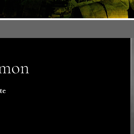
émon
te