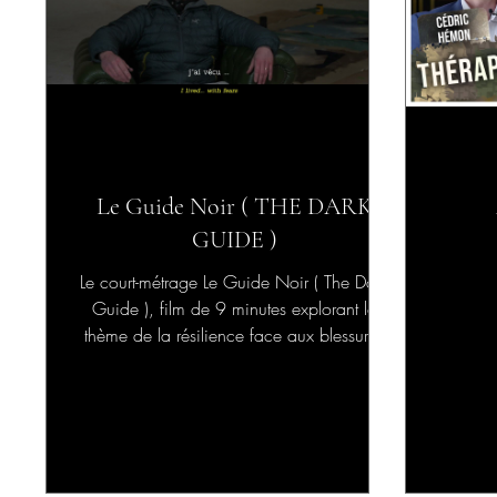
Le Guide Noir ( THE DARK
GUIDE )
Le court-métrage Le Guide Noir ( The Dark
Guide ), film de 9 minutes explorant le
thème de la résilience face aux blessures
invisibles...