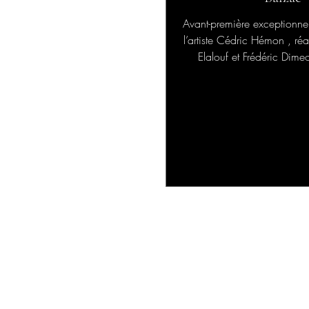
Avant-première exceptionnel
l’artiste Cédric Hémon , ré
Elalouf et Frédéric Dimeo , projeté sur
grand...